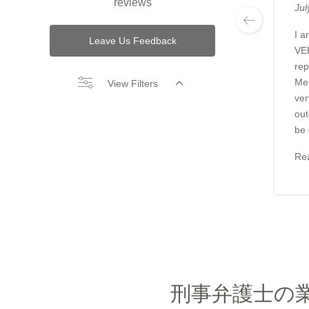
reviews
Jul
I a
Leave Us Feedback
VER
rep
Mer
View Filters
ver
out
be 
Re
刑事弁護士の