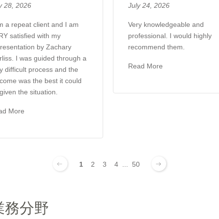
y 28, 2026
July 24, 2026
m a repeat client and I am
Very knowledgeable and
Y satisfied with my
professional. I would highly
resentation by Zachary
recommend them.
liss. I was guided through a
Read More
y difficult process and the
come was the best it could
given the situation.
ad More
1
2
3
4
...
50
業務分野