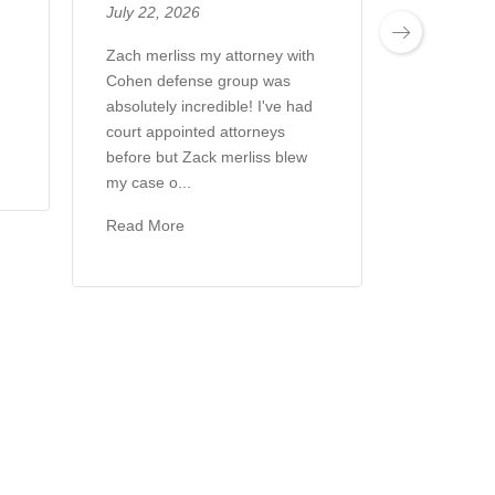
July 22, 2026
July 22, 2
Zach merliss my attorney with
Very happ
Cohen defense group was
Read Mor
absolutely incredible! I've had
court appointed attorneys
before but Zack merliss blew
my case o...
Read More