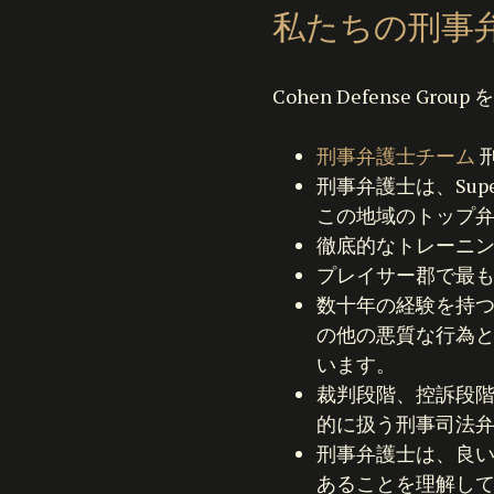
私たちの刑事
Cohen Defense
刑事弁護士チーム
刑事弁護士は、Super L
この地域のトップ
徹底的なトレーニン
プレイサー郡で最
数十年の経験を持
の他の悪質な行為
います。
裁判段階、控訴段
的に扱う刑事司法
刑事弁護士は、良
あることを理解し