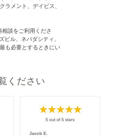
クラメント、デイビス、
料相談をご利用くださ
ズビル、ネバダシティ、
最も必要とするときにい
覧ください
5 out of 5 stars
5 
Jacob E.
Frank M.