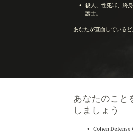
殺人、性犯罪、終
護士。
あなたが直面しているど
あなたのこと
しましょう
Cohen Def