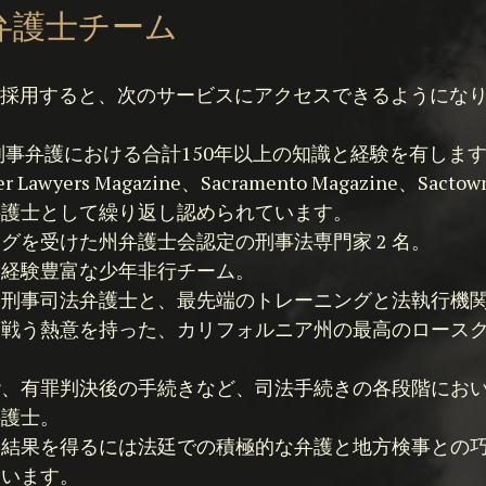
弁護士チーム
 Group を採用すると、次のサービスにアクセスできるようにな
刑事弁護における合計150年以上の知識と経験を有しま
awyers Magazine、Sacramento Magazine、Sacto
弁護士として繰り返し認められています。
グを受けた州弁護士会認定の刑事法専門家 2 名。
も経験豊富な少年非行チーム。
つ刑事司法弁護士と、最先端のトレーニングと法執行機
と戦う熱意を持った、カリフォルニア州の最高のロース
階、有罪判決後の手続きなど、司法手続きの各段階にお
弁護士。
い結果を得るには法廷での積極的な弁護と地方検事との
ています。