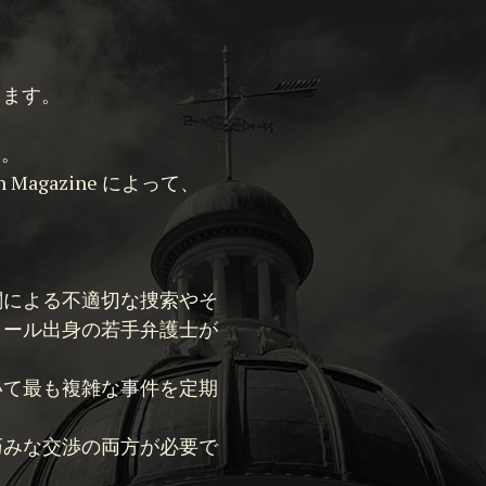
ります。
す。
wn Magazine によって、
関による不適切な捜索やそ
クール出身の若手弁護士が
いて最も複雑な事件を定期
巧みな交渉の両方が必要で